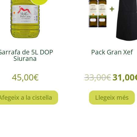
Garrafa de 5L DOP
Pack Gran Xef
Siurana
45,00
€
33,00
€
31,00
Afegeix a la cistella
Llegeix més