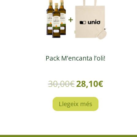
Pack M’encanta l’oli!
30,00
€
28,10
€
Llegeix més