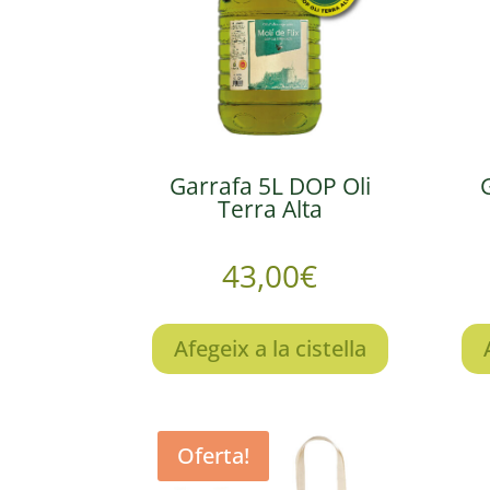
Garrafa 5L DOP Oli
Terra Alta
43,00
€
Afegeix a la cistella
Oferta!