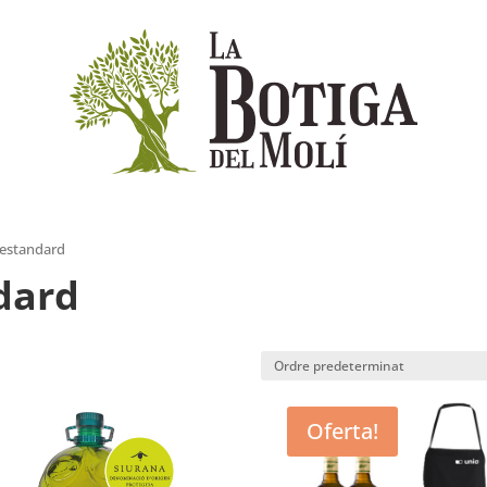
 estandard
dard
Oferta!